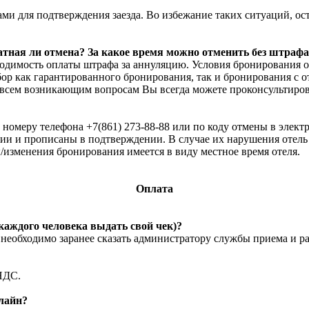
Вами для подтверждения заезда. Во избежание таких ситуаций, о
ная ли отмена? За какое время можно отменить без штрафа?
одимость оплаты штрафа за аннуляцию. Условия бронирования о
ор как гарантированного бронирования, так и бронирования с 
 всем возникающим вопросам Вы всегда можете проконсультирова
 номеру телефона +7(861) 273-88-88 или по коду отмены в элек
ии и прописаны в подтверждении. В случае их нарушения отел
ы/изменения бронирования имеется в виду местное время отеля.
Оплата
каждого человека выдать свой чек)?
необходимо заранее сказать администратору службы приема и р
НДС.
лайн?