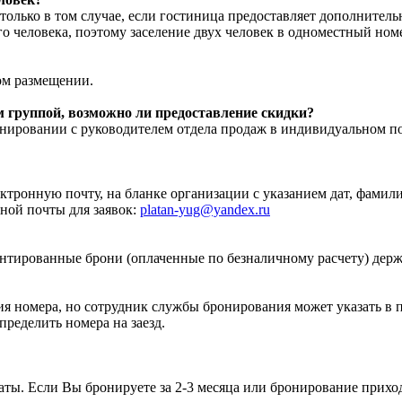
только в том случае, если гостиница предоставляет дополните
го человека, поэтому заселение двух человек в одноместный но
ом размещении.
 группой, возможно ли предоставление скидки?
онировании с руководителем отдела продаж в индивидуальном п
ектронную почту, на бланке организации с указанием дат, фамил
ной почты для заявок:
platan-yug@yandex.ru
арантированные брони (оплаченные по безналичному расчету) держ
рия номера, но сотрудник службы бронирования может указать 
ределить номера на заезд.
даты. Если Вы бронируете за 2-3 месяца или бронирование прих